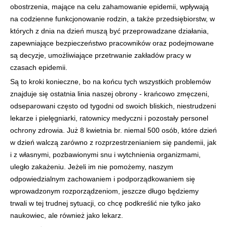
obostrzenia, mające na celu zahamowanie epidemii, wpływają
na codzienne funkcjonowanie rodzin, a także przedsiębiorstw, w
których z dnia na dzień muszą być przeprowadzane działania,
zapewniające bezpieczeństwo pracowników oraz podejmowane
są decyzje, umożliwiające przetrwanie zakładów pracy w
czasach epidemii.
Są to kroki konieczne, bo na końcu tych wszystkich problemów
znajduje się ostatnia linia naszej obrony - krańcowo zmęczeni,
odseparowani często od tygodni od swoich bliskich, niestrudzeni
lekarze i pielęgniarki, ratownicy medyczni i pozostały personel
ochrony zdrowia. Już 8 kwietnia br. niemal 500 osób, które dzień
w dzień walczą zarówno z rozprzestrzenianiem się pandemii, jak
i z własnymi, pozbawionymi snu i wytchnienia organizmami,
uległo zakażeniu. Jeżeli im nie pomożemy, naszym
odpowiedzialnym zachowaniem i podporządkowaniem się
wprowadzonym rozporządzeniom, jeszcze długo będziemy
trwali w tej trudnej sytuacji, co chcę podkreślić nie tylko jako
naukowiec, ale również jako lekarz.