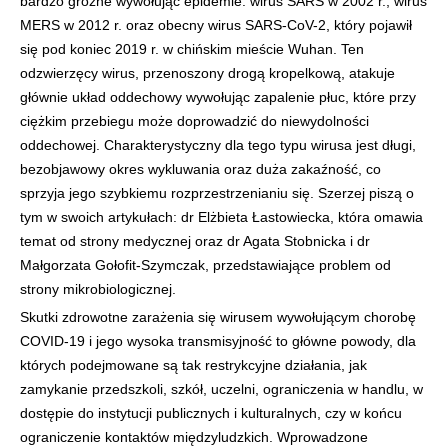
bardzo groźne wywołując epidemie: wirus SARS w 2002 r., wirus
MERS w 2012 r. oraz obecny wirus SARS-CoV-2, który pojawił
się pod koniec 2019 r. w chińskim mieście Wuhan. Ten
odzwierzęcy wirus, przenoszony drogą kropelkową, atakuje
głównie układ oddechowy wywołując zapalenie płuc, które przy
ciężkim przebiegu może doprowadzić do niewydolności
oddechowej. Charakterystyczny dla tego typu wirusa jest długi,
bezobjawowy okres wykluwania oraz duża zakaźność, co
sprzyja jego szybkiemu rozprzestrzenianiu się. Szerzej piszą o
tym w swoich artykułach: dr Elżbieta Łastowiecka, która omawia
temat od strony medycznej oraz dr Agata Stobnicka i dr
Małgorzata Gołofit-Szymczak, przedstawiające problem od
strony mikrobiologicznej.
Skutki zdrowotne zarażenia się wirusem wywołującym chorobę
COVID-19 i jego wysoka transmisyjność to główne powody, dla
których podejmowane są tak restrykcyjne działania, jak
zamykanie przedszkoli, szkół, uczelni, ograniczenia w handlu, w
dostępie do instytucji publicznych i kulturalnych, czy w końcu
ograniczenie kontaktów międzyludzkich. Wprowadzone