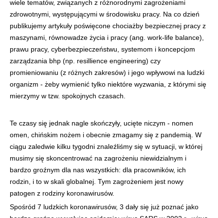
wiele tematów, związanych z różnorodnymi zagrożeniami
zdrowotnymi, występującymi w środowisku pracy. Na co dzień
publikujemy artykuły poświęcone chociażby bezpiecznej pracy z
maszynami, równowadze życia i pracy (ang. work-life balance),
prawu pracy, cyberbezpieczeństwu, systemom i koncepcjom
zarządzania bhp (np. resillience engineering) czy
promieniowaniu (z różnych zakresów) i jego wpływowi na ludzki
organizm - żeby wymienić tylko niektóre wyzwania, z którymi się
mierzymy w tzw. spokojnych czasach.
Te czasy się jednak nagle skończyły, ucięte niczym - nomen
omen, chińskim nożem i obecnie zmagamy się z pandemią. W
ciągu zaledwie kilku tygodni znaleźliśmy się w sytuacji, w której
musimy się skoncentrować na zagrożeniu niewidzialnym i
bardzo groźnym dla nas wszystkich: dla pracowników, ich
rodzin, i to w skali globalnej. Tym zagrożeniem jest nowy
patogen z rodziny koronawirusów.
Spośród 7 ludzkich koronawirusów, 3 dały się już poznać jako