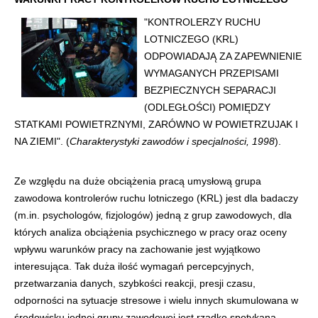
"KONTROLERZY RUCHU
LOTNICZEGO (KRL)
ODPOWIADAJĄ ZA ZAPEWNIENIE
WYMAGANYCH PRZEPISAMI
BEZPIECZNYCH SEPARACJI
(ODLEGŁOŚCI) POMIĘDZY
STATKAMI POWIETRZNYMI, ZARÓWNO W POWIETRZUJAK I
NA ZIEMI". (
Charakterystyki zawodów i specjalności, 1998
).
Ze względu na duże obciążenia pracą umysłową grupa
zawodowa kontrolerów ruchu lotniczego (KRL) jest dla badaczy
(m.in. psychologów, fizjologów) jedną z grup zawodowych, dla
których analiza obciążenia psychicznego w pracy oraz oceny
wpływu warunków pracy na zachowanie jest wyjątkowo
interesująca. Tak duża ilość wymagań percepcyjnych,
przetwarzania danych, szybkości reakcji, presji czasu,
odporności na sytuacje stresowe i wielu innych skumulowana w
środowisku jednej grupy zawodowej jest rzadko spotykana.