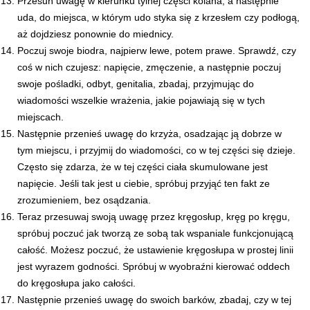
Przesuń uwagę w kierunku tylnej części kolana, a następnie
uda, do miejsca, w którym udo styka się z krzesłem czy podłogą,
aż dojdziesz ponownie do miednicy.
Poczuj swoje biodra, najpierw lewe, potem prawe. Sprawdź, czy
coś w nich czujesz: napięcie, zmęczenie, a następnie poczuj
swoje pośladki, odbyt, genitalia, zbadaj, przyjmując do
wiadomości wszelkie wrażenia, jakie pojawiają się w tych
miejscach.
Następnie przenieś uwagę do krzyża, osadzając ją dobrze w
tym miejscu, i przyjmij do wiadomości, co w tej części się dzieje.
Często się zdarza, że w tej części ciała skumulowane jest
napięcie. Jeśli tak jest u ciebie, spróbuj przyjąć ten fakt ze
zrozumieniem, bez osądzania.
Teraz przesuwaj swoją uwagę przez kręgosłup, kręg po kręgu,
spróbuj poczuć jak tworzą ze sobą tak wspaniale funkcjonującą
całość. Możesz poczuć, że ustawienie kręgosłupa w prostej linii
jest wyrazem godności. Spróbuj w wyobraźni kierować oddech
do kręgosłupa jako całości.
Następnie przenieś uwagę do swoich barków, zbadaj, czy w tej