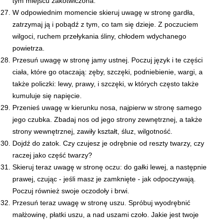
tym miejscu zakotwiczona.
W odpowiednim momencie skieruj uwagę w stronę gardła,
zatrzymaj ją i pobądź z tym, co tam się dzieje. Z poczuciem
wilgoci, ruchem przełykania śliny, chłodem wdychanego
powietrza.
Przesuń uwagę w stronę jamy ustnej. Poczuj język i te części
ciała, które go otaczają: zęby, szczęki, podniebienie, wargi, a
także policzki: lewy, prawy, i szczęki, w których często także
kumuluje się napięcie.
Przenieś uwagę w kierunku nosa, najpierw w stronę samego
jego czubka. Zbadaj nos od jego strony zewnętrznej, a także
strony wewnętrznej, zawiły kształt, śluz, wilgotność.
Dojdź do zatok. Czy czujesz je odrębnie od reszty twarzy, czy
raczej jako część twarzy?
Skieruj teraz uwagę w stronę oczu: do gałki lewej, a następnie
prawej, czując - jeśli masz je zamknięte - jak odpoczywają.
Poczuj również swoje oczodoły i brwi.
Przesuń teraz uwagę w stronę uszu. Spróbuj wyodrębnić
małżowinę, płatki uszu, a nad uszami czoło. Jakie jest twoje