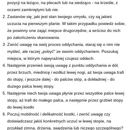
pozycji na leżąco, na plecach lub na siedząco - na krześle, z
oczami zamkniętymi lub nie.
Zastanów się, jaki jest stan twojego umysłu, czy są jakieś
uczucia na pierwszym planie. W takim przypadku powiedz sobie,
że powinny one zająć miejsce drugorzędne, a wrócisz do nich
po zakończeniu skanowania.
Zwróć uwagę na swój proces oddychania, staraj się o nim nie
myśleć, ale raczej „pobyć" ze swoim oddychaniem. Poszukaj
miejsca, w którym najwyraźniej czujesz oddech.
Następnie przenieś swoją uwagę z punktu oddychania w dół,
przez brzuch, miednicę i wzdłuż lewej nogi, aż twoja uwaga trafi
do stopy, i jeszcze dalej - do palców stóp, a dokładniej - do
dużego palca lewej stopy.
Następnie niech twoja uwaga płynie przez wszystkie palce lewej
stopy, aż trafi do małego palca, a następnie przez grzbiet stopy
do lewej kostki
Poczuj mobilność i delikatność kostki, i zwróć uwagę czy
doświadczasz jakiś konkretnych uczuć w lewej stopie, na
przykład zimna, drżenia, swędzenia lub niczego szczególnego?