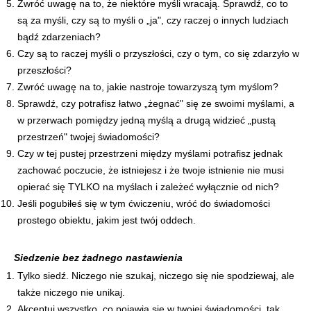
Zwróć uwagę na to, że niektóre myśli wracają. Sprawdź, co to
są za myśli, czy są to myśli o „ja", czy raczej o innych ludziach
bądź zdarzeniach?
Czy są to raczej myśli o przyszłości, czy o tym, co się zdarzyło w
przeszłości?
Zwróć uwagę na to, jakie nastroje towarzyszą tym myślom?
Sprawdź, czy potrafisz łatwo „żegnać" się ze swoimi myślami, a
w przerwach pomiędzy jedną myślą a drugą widzieć „pustą
przestrzeń" twojej świadomości?
Czy w tej pustej przestrzeni między myślami potrafisz jednak
zachować poczucie, że istniejesz i że twoje istnienie nie musi
opierać się TYLKO na myślach i zależeć wyłącznie od nich?
Jeśli pogubiłeś się w tym ćwiczeniu, wróć do świadomości
prostego obiektu, jakim jest twój oddech.
Siedzenie bez żadnego nastawienia
Tylko siedź. Niczego nie szukaj, niczego się nie spodziewaj, ale
także niczego nie unikaj.
Akceptuj wszystko, co pojawia się w twojej świadomości, tak