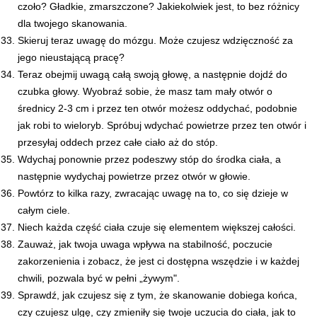
czoło? Gładkie, zmarszczone? Jakiekolwiek jest, to bez różnicy
dla twojego skanowania.
Skieruj teraz uwagę do mózgu. Może czujesz wdzięczność za
jego nieustającą pracę?
Teraz obejmij uwagą całą swoją głowę, a następnie dojdź do
czubka głowy. Wyobraź sobie, że masz tam mały otwór o
średnicy 2-3 cm i przez ten otwór możesz oddychać, podobnie
jak robi to wieloryb. Spróbuj wdychać powietrze przez ten otwór i
przesyłaj oddech przez całe ciało aż do stóp.
Wdychaj ponownie przez podeszwy stóp do środka ciała, a
następnie wydychaj powietrze przez otwór w głowie.
Powtórz to kilka razy, zwracając uwagę na to, co się dzieje w
całym ciele.
Niech każda część ciała czuje się elementem większej całości.
Zauważ, jak twoja uwaga wpływa na stabilność, poczucie
zakorzenienia i zobacz, że jest ci dostępna wszędzie i w każdej
chwili, pozwala być w pełni „żywym".
Sprawdź, jak czujesz się z tym, że skanowanie dobiega końca,
czy czujesz ulgę, czy zmieniły się twoje uczucia do ciała, jak to