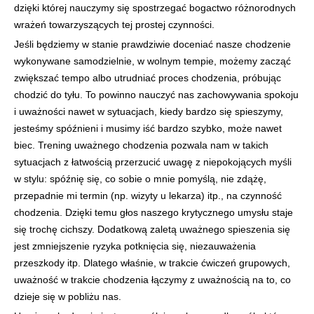
dzięki której nauczymy się spostrzegać bogactwo różnorodnych
wrażeń towarzyszących tej prostej czynności.
Jeśli będziemy w stanie prawdziwie doceniać nasze chodzenie
wykonywane samodzielnie, w wolnym tempie, możemy zacząć
zwiększać tempo albo utrudniać proces chodzenia, próbując
chodzić do tyłu. To powinno nauczyć nas zachowywania spokoju
i uważności nawet w sytuacjach, kiedy bardzo się spieszymy,
jesteśmy spóźnieni i musimy iść bardzo szybko, może nawet
biec. Trening uważnego chodzenia pozwala nam w takich
sytuacjach z łatwością przerzucić uwagę z niepokojących myśli
w stylu: spóźnię się, co sobie o mnie pomyślą, nie zdążę,
przepadnie mi termin (np. wizyty u lekarza) itp., na czynność
chodzenia. Dzięki temu głos naszego krytycznego umysłu staje
się trochę cichszy. Dodatkową zaletą uważnego spieszenia się
jest zmniejszenie ryzyka potknięcia się, niezauważenia
przeszkody itp. Dlatego właśnie, w trakcie ćwiczeń grupowych,
uważność w trakcie chodzenia łączymy z uważnością na to, co
dzieje się w pobliżu nas.