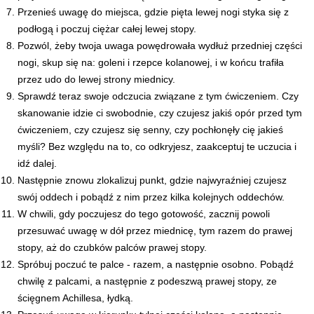
Przenieś uwagę do miejsca, gdzie pięta lewej nogi styka się z
podłogą i poczuj ciężar całej lewej stopy.
Pozwól, żeby twoja uwaga powędrowała wydłuż przedniej części
nogi, skup się na: goleni i rzepce kolanowej, i w końcu trafiła
przez udo do lewej strony miednicy.
Sprawdź teraz swoje odczucia związane z tym ćwiczeniem. Czy
skanowanie idzie ci swobodnie, czy czujesz jakiś opór przed tym
ćwiczeniem, czy czujesz się senny, czy pochłonęły cię jakieś
myśli? Bez względu na to, co odkryjesz, zaakceptuj te uczucia i
idź dalej.
Następnie znowu zlokalizuj punkt, gdzie najwyraźniej czujesz
swój oddech i pobądź z nim przez kilka kolejnych oddechów.
W chwili, gdy poczujesz do tego gotowość, zacznij powoli
przesuwać uwagę w dół przez miednicę, tym razem do prawej
stopy, aż do czubków palców prawej stopy.
Spróbuj poczuć te palce - razem, a następnie osobno. Pobądź
chwilę z palcami, a następnie z podeszwą prawej stopy, ze
ścięgnem Achillesa, łydką.