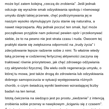
może być zatem kolejną „rzeczą do zrobienia". Jeśli jednak
odczuje się wyraźnie smak odzyskiwania spokoju i równowagi
umysłu dzięki takiej przerwie, chęć podtrzymywania jej w
naszym wysoko stymulującym życiu stanie się naturalna, a
nawet nieprzeparta. Aby jednak poczuć ten smak, być może
początkowo przyjdzie nam pokonać pewien opór i przekonywać
siebie, że to na pewno nie jest strata czasu i nuda. Owocem tej
praktyki stanie się zwiększona odporność na „trudy życia" i
zdecydowanie lepsze radzenie sobie z nimi. To właśnie wtedy
taką przerwę w codziennej fertycznej aktywności zaczyna się
traktować równie priorytetowo, jak chęć zdrowego odżywiania
czy aktywności fizycznej. Dla wielu osób regeneracja umysłu, o
której tu mowa, jest także drogą do zdrowienia lub odzyskiwania
dobrego samopoczucia w sytuacji występowania różnych
chorób, o czym świadczą wyniki lawinowo wzrastającej liczby
badań na ten temat.
Istotą ćwiczenia na siedząco jest po prostu „siedzenie" z intencją
zrobienia sobie przerwy w nawykowym „ściganiu się z czasem".