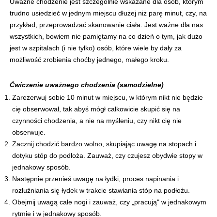
Uważne chodzenie jest szczególnie wskazane dla osób, którym
trudno usiedzieć w jednym miejscu dłużej niż parę minut, czy, na
przykład, przeprowadzać skanowanie ciała. Jest ważne dla nas
wszystkich, bowiem nie pamiętamy na co dzień o tym, jak dużo
jest w szpitalach (i nie tylko) osób, które wiele by dały za
możliwość zrobienia choćby jednego, małego kroku.
Ćwiczenie uważnego chodzenia (samodzielne)
Zarezerwuj sobie 10 minut w miejscu, w którym nikt nie będzie
cię obserwował, tak abyś mógł całkowicie skupić się na
czynności chodzenia, a nie na myśleniu, czy nikt cię nie
obserwuje.
Zacznij chodzić bardzo wolno, skupiając uwagę na stopach i
dotyku stóp do podłoża. Zauważ, czy czujesz obydwie stopy w
jednakowy sposób.
Następnie przenieś uwagę na łydki, proces napinania i
rozluźniania się łydek w trakcie stawiania stóp na podłożu.
Obejmij uwagą całe nogi i zauważ, czy „pracują" w jednakowym
rytmie i w jednakowy sposób.