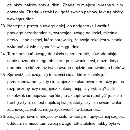
czubków palców prawej dłoni. Zbadaj to miejsce i własne w nim
doznania. Zbadaj kształt i długość swoich palców, fakturę skóry
wewnątrz dłoni.
Następnie przesuń uwagę dalej, do nadgarstka i wzdłuż
prawego przedramienia, zwracając uwagę na kości, mięśnie,
nerwy i inne części, które sprawiają, że twoja ręka jest w stanie
wykonać aż tyle czynności w ciągu dnia.
Teraz przesuń uwagę do łokcia i przez ramię, uświadamiając
sobie doznania z tego obszaru: pulsowanie krwi, może dotyk
ubrania na skórze, aż twoja uwaga dojdzie ponownie do barków.
Sprawdź, jak czują się te części ciała, które zostały już
przeskanowane i jak ty się czujesz ze skanowaniem - czy jesteś
rozproszony, czy reagujesz z akceptacją, czy irytacją? Jeśli
cokolwiek się pojawia, spróbuj to akceptować i „pobyć" jeszcze
trochę z tym, co jest najbliżej twojej istoty, czyli ze swoim ciałem,
zachowując wobec niego życzliwość i wdzięczność.
Znajdź ponownie miejsce w ciele, w którym najwyraźniej czujesz
oddech, i umieść tam swoją uwagę, tak stabilnie, jakby była w