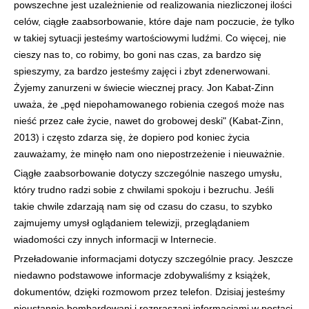
powszechne jest uzależnienie od realizowania niezliczonej ilości
celów, ciągłe zaabsorbowanie, które daje nam poczucie, że tylko
w takiej sytuacji jesteśmy wartościowymi ludźmi. Co więcej, nie
cieszy nas to, co robimy, bo goni nas czas, za bardzo się
spieszymy, za bardzo jesteśmy zajęci i zbyt zdenerwowani.
Żyjemy zanurzeni w świecie wiecznej pracy. Jon Kabat-Zinn
uważa, że „pęd niepohamowanego robienia czegoś może nas
nieść przez całe życie, nawet do grobowej deski" (Kabat-Zinn,
2013) i często zdarza się, że dopiero pod koniec życia
zauważamy, że minęło nam ono niepostrzeżenie i nieuważnie.
Ciągłe zaabsorbowanie dotyczy szczególnie naszego umysłu,
który trudno radzi sobie z chwilami spokoju i bezruchu. Jeśli
takie chwile zdarzają nam się od czasu do czasu, to szybko
zajmujemy umysł oglądaniem telewizji, przeglądaniem
wiadomości czy innych informacji w Internecie.
Przeładowanie informacjami dotyczy szczególnie pracy. Jeszcze
niedawno podstawowe informacje zdobywaliśmy z książek,
dokumentów, dzięki rozmowom przez telefon. Dzisiaj jesteśmy
nieustannie bombardowani i rozpraszani informacjami w postaci