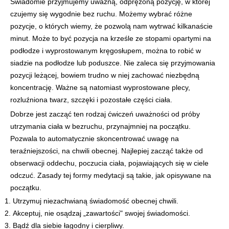
Świadomie przyjmujemy uważną, odprężoną pozycję, w której
czujemy się wygodnie bez ruchu. Możemy wybrać różne
pozycje, o których wiemy, że pozwolą nam wytrwać kilkanaście
minut. Może to być pozycja na krześle ze stopami opartymi na
podłodze i wyprostowanym kręgosłupem, można to robić w
siadzie na podłodze lub poduszce. Nie zaleca się przyjmowania
pozycji leżącej, bowiem trudno w niej zachować niezbędną
koncentrację. Ważne są natomiast wyprostowane plecy,
rozluźniona twarz, szczęki i pozostałe części ciała.
Dobrze jest zacząć ten rodzaj ćwiczeń uważności od próby
utrzymania ciała w bezruchu, przynajmniej na początku.
Pozwala to automatycznie skoncentrować uwagę na
teraźniejszości, na chwili obecnej. Najlepiej zacząć także od
obserwacji oddechu, poczucia ciała, pojawiających się w ciele
odczuć. Zasady tej formy medytacji są takie, jak opisywane na
początku.
Utrzymuj niezachwianą świadomość obecnej chwili.
Akceptuj, nie osądzaj „zawartości" swojej świadomości.
Bądź dla siebie łagodny i cierpliwy.