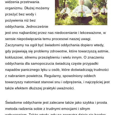
widzenia przetrwania
organizmu. Dłużej możemy
przeżyć bez wody i
pożywienia niż bez
oddychania. Jednocześnie
jest ono najbardziej przez nas niedocenianie i lekceważone, w
sensie niepoświęcania temu procesowi naszej uwagi.
Zaczynamy na ogół być świadomi oddychania dopiero wtedy,
gdy pojawiają się problemy zdrowotne, które towarzyszą astmie,
kokluszowi, silnemu przeziębieniu i wielu innym. O znaczeniu
oddychania dla samopoczucia świadczą częste przypadki
napadów panicznego lęku u osób, które doświadczają trudności
z nabraniem powietrza. Regularny, spowolniony oddech
towarzyszy natomiast stanowi snu i odprężenia, i najczęściej jest
także efektem dłuższej praktyki uważności.
Świadome oddychanie jest zalecane także jako szybka i prosta
metoda radzenia sobie z trudnymi emocjami i silnym
wzburzeniem. Także wtedy, gdy na zewnątrz dzieje się bardzo