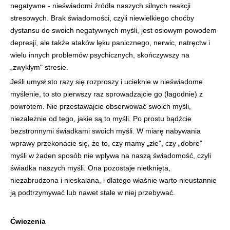
negatywne - nieświadomi źródła naszych silnych reakcji
stresowych. Brak świadomości, czyli niewielkiego choćby
dystansu do swoich negatywnych myśli, jest osiowym powodem
depresji, ale także ataków lęku panicznego, nerwic, natręctw i
wielu innych problemów psychicznych, skończywszy na
„zwykłym" stresie.
Jeśli umysł sto razy się rozproszy i ucieknie w nieświadome
myślenie, to sto pierwszy raz sprowadzajcie go (łagodnie) z
powrotem. Nie przestawajcie obserwować swoich myśli,
niezależnie od tego, jakie są to myśli. Po prostu bądźcie
bezstronnymi świadkami swoich myśli. W miarę nabywania
wprawy przekonacie się, że to, czy mamy „złe", czy „dobre"
myśli w żaden sposób nie wpływa na naszą świadomość, czyli
świadka naszych myśli. Ona pozostaje nietknięta,
niezabrudzona i nieskalana, i dlatego właśnie warto nieustannie
ją podtrzymywać lub nawet stale w niej przebywać.
Ćwiczenia