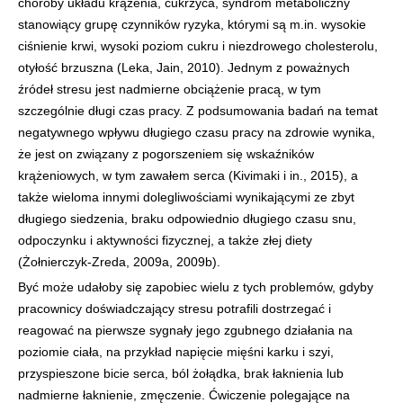
choroby układu krążenia, cukrzyca, syndrom metaboliczny
stanowiący grupę czynników ryzyka, którymi są m.in. wysokie
ciśnienie krwi, wysoki poziom cukru i niezdrowego cholesterolu,
otyłość brzuszna (Leka, Jain, 2010). Jednym z poważnych
źródeł stresu jest nadmierne obciążenie pracą, w tym
szczególnie długi czas pracy. Z podsumowania badań na temat
negatywnego wpływu długiego czasu pracy na zdrowie wynika,
że jest on związany z pogorszeniem się wskaźników
krążeniowych, w tym zawałem serca (Kivimaki i in., 2015), a
także wieloma innymi dolegliwościami wynikającymi ze zbyt
długiego siedzenia, braku odpowiednio długiego czasu snu,
odpoczynku i aktywności fizycznej, a także złej diety
(Żołnierczyk-Zreda, 2009a, 2009b).
Być może udałoby się zapobiec wielu z tych problemów, gdyby
pracownicy doświadczający stresu potrafili dostrzegać i
reagować na pierwsze sygnały jego zgubnego działania na
poziomie ciała, na przykład napięcie mięśni karku i szyi,
przyspieszone bicie serca, ból żołądka, brak łaknienia lub
nadmierne łaknienie, zmęczenie. Ćwiczenie polegające na