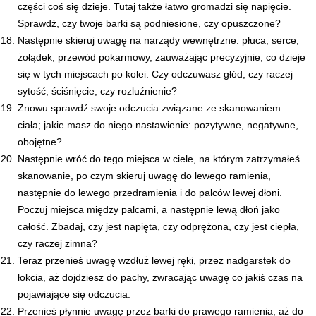
części coś się dzieje. Tutaj także łatwo gromadzi się napięcie.
Sprawdź, czy twoje barki są podniesione, czy opuszczone?
Następnie skieruj uwagę na narządy wewnętrzne: płuca, serce,
żołądek, przewód pokarmowy, zauważając precyzyjnie, co dzieje
się w tych miejscach po kolei. Czy odczuwasz głód, czy raczej
sytość, ściśnięcie, czy rozluźnienie?
Znowu sprawdź swoje odczucia związane ze skanowaniem
ciała; jakie masz do niego nastawienie: pozytywne, negatywne,
obojętne?
Następnie wróć do tego miejsca w ciele, na którym zatrzymałeś
skanowanie, po czym skieruj uwagę do lewego ramienia,
następnie do lewego przedramienia i do palców lewej dłoni.
Poczuj miejsca między palcami, a następnie lewą dłoń jako
całość. Zbadaj, czy jest napięta, czy odprężona, czy jest ciepła,
czy raczej zimna?
Teraz przenieś uwagę wzdłuż lewej ręki, przez nadgarstek do
łokcia, aż dojdziesz do pachy, zwracając uwagę co jakiś czas na
pojawiające się odczucia.
Przenieś płynnie uwagę przez barki do prawego ramienia, aż do