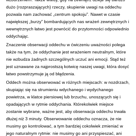
dużo (rozpraszających) rzeczy, skupienie uwagi na oddechu
pozwala nam zachować „centrum spokoju". Nawet w czasie
największej „burzy" bombardujących nas wrażeń zewnętrznych i
wewnętrznych łatwo jest powrócić do przytomności odpowiednio
oddychając.
Znaczenie obserwacji oddechu w ćwiczeniu uważności polega
także na tym, że oddychanie jest wrażeniem neutralnym, które
nie wzbudza żadnych szczególnych uczuć ani emocji. Stąd też
jest uznawane za najprostszą kotwicę naszej uwagi, która dosyć
łatwo powstrzymuje ją od błądzenia.
Oddech można obserwować w różnych miejscach: w nozdrzach,
skupiając się na strumieniu wdychanego i wydychanego
powietrza, w klatce piersiowej lub brzuchu, unoszących się i
opadających w rytmie oddychania. Którekolwiek miejsce
zostanie wybrane, ważne jest, aby obserwacja oddechu trwała
dłużej niż 3 minuty. Obserwowanie oddechu oznacza, że nie
musimy go kontrolować, a tym bardziej cokolwiek zmieniać w
jego naturalnym rytmie: nie musimy go ani przyspieszać, ani