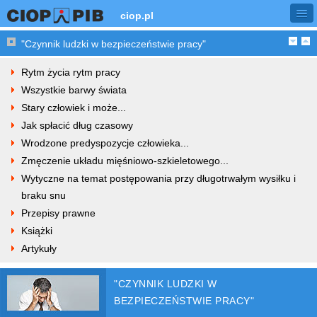
ciop.pl
"Czynnik ludzki w bezpieczeństwie pracy"
Rytm życia rytm pracy
Wszystkie barwy świata
Stary człowiek i może...
Jak spłacić dług czasowy
Wrodzone predyspozycje człowieka...
Zmęczenie układu mięśniowo-szkieletowego...
Wytyczne na temat postępowania przy długotrwałym wysiłku i
braku snu
Przepisy prawne
Książki
Artykuły
"CZYNNIK LUDZKI W
BEZPIECZEŃSTWIE PRACY"