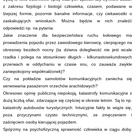
z zakresu fizjologii i biologii człowieka, czasem, podawane w
lżejszej formie, pozornie banalne informacje, czy ciekawostki o
zaskakujących wnioskach. Można będzie w nich znaleźć
odpowiedzi np. na pytania:
Jakie znaczenie dla bezpieczeństwa ruchu kołowego ma
prowadzenia pojazdu przez zawodowego kierowcę, cierpiącego na
okresowy bezdech nocny (ta dziwna dolegliwość nie jest wcale
rzadka i polega na stosunkowo długich - kilkunastosekundowych
przerwach w oddychaniu w czasie snu, co zauważa zwykle
zaniepokojony współmałżonek)?
Czy na pokładzie samolotów komunikacyjnych zaniecha się
serwowania pasażerom orzechów arachidowych?
Okresowo opinię publiczną niepokoją, katastrofy komunikacyjne z
dużą liczbą ofiar, zdarzające się częściej w okresie letnim. Są to np.
katastrofy autobusów turystycznych. Intuicyjnie fakty te wiąże się,
poza przyczynami czysto technicznymi, ze zmęczeniem i
zaśnięciem osoby kierującej pojazdem.
Spójrzmy na psychofizyczną sprawność człowieka w ciągu doby.