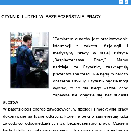
CZYNNIK LUDZKI W BEZPIECZEŃSTWIE PRACY
"Zamiarem autorów jest przekazywanie
informacji z zakresu
fizjologii i
medycyny pracy
w stałej rubryce
„Bezpieczeństwa Pracy". Mamy
nadzieje, że Czytelnicy zaakceptują
prezentowane treści. Nie będą to bardzo
obszerne artykuły. Czytelnik będzie mógł
wybrać, to co dla niego ważne, choć
zapewne nie obędzie się bez sugestii
autorów.
W patofizjologii chorób zawodowych, w fizjologii i medycynie pracy
dokonywane są liczne odkrycia, które na pewno zainteresują ludzi
zawodowo odpowiedzialnych za bezpieczeństwo pracy. Czasem
będą to kilku odcinkowe opisy ważnych zjawisk czy wyników badań