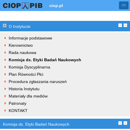
ciop.pl
O Instytucie
Informacje podstawowe
Kierownictwo
Rada naukowa
Komisja ds. Etyki Badań Naukowych
Komisja Dyscyplinarna
Plan Równości Płci
Procedura zgłaszania naruszeń
Historia Instytutu
Materiały dla mediów
Patronaty
KONTAKT
Komisja ds. Etyki Badań Naukowych